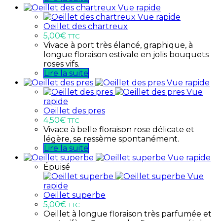
Vue rapide
Vue rapide
Oeillet des chartreux
5,00
€
TTC
Vivace à port très élancé, graphique, à
longue floraison estivale en jolis bouquets
roses vifs.
Lire la suite
Vue rapide
Vue
rapide
Oeillet des pres
4,50
€
TTC
Vivace à belle floraison rose délicate et
légère, se ressème spontanément.
Lire la suite
Vue rapide
Épuisé
Vue
rapide
Oeillet superbe
5,00
€
TTC
Oeillet à longue floraison très parfumée et