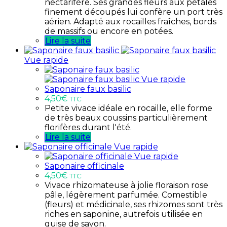
nectarifère. Ses grandes fleurs aux pétales
finement découpés lui confère un port très
aérien. Adapté aux rocailles fraîches, bords
de massifs ou encore en potées.
Lire la suite
Vue rapide
Vue rapide
Saponaire faux basilic
4,50
€
TTC
Petite vivace idéale en rocaille, elle forme
de très beaux coussins particulièrement
florifères durant l'été.
Lire la suite
Vue rapide
Vue rapide
Saponaire officinale
4,50
€
TTC
Vivace rhizomateuse à jolie floraison rose
pâle, légèrement parfumée. Comestible
(fleurs) et médicinale, ses rhizomes sont très
riches en saponine, autrefois utilisée en
guise de savon.