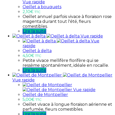
Vue rapide
Oeillet a bouquets
2,10
€
TTC
Oeillet annuel parfois vivace à floraison rose
magenta durant tout l'été, fleurs
comestibles.
Lire la suite
Vue rapide
Vue
rapide
Oeillet à delta
4,50
€
TTC
Petite vivace mellifère florifère qui se
ressème spontanément, idéale en rocaille.
Lire la suite
Vue rapide
Vue rapide
Oeillet de Montpellier
5,00
€
TTC
Oeillet vivace à longue floraison aérienne et
parfumée, fleurs comestibles.
Lire la suite