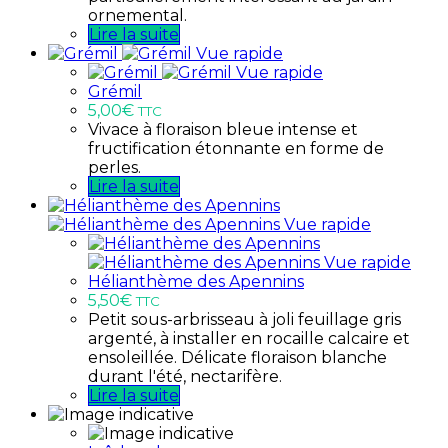
ornemental.
Lire la suite
Vue rapide
Vue rapide
Grémil
5,00
€
TTC
Vivace à floraison bleue intense et
fructification étonnante en forme de
perles.
Lire la suite
Vue rapide
Vue rapide
Hélianthème des Apennins
5,50
€
TTC
Petit sous-arbrisseau à joli feuillage gris
argenté, à installer en rocaille calcaire et
ensoleillée. Délicate floraison blanche
durant l'été, nectarifère.
Lire la suite