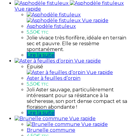
Vue rapide
Vue rapide
Asphodèle fistuleux
5,50
€
TTC
Jolie vivace très florifère, idéale en terrain
sec et pauvre. Elle se ressème
spontanément.
Lire la suite
Vue rapide
Épuisé
Vue rapide
Aster à feuilles d’orpin
5,50
€
TTC
Joli Aster sauvage, particulièrement
intéressant pour sa résistance à la
sécheresse, son port dense compact et sa
floraison abondante !
Lire la suite
Vue rapide
Vue rapide
Brunelle commune
4,50
€
TTC