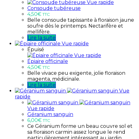
Vue rapide
Consoude tubéreuse
4,50
€
TTC
Belle consoude tapissante à floraison jaune
soufre dès le printemps. Nectarifère et
mellifère.
Lire la suite
Vue rapide
Épuisé
Vue rapide
Épiaire officinale
4,50
€
TTC
Belle vivace peu exigente, jolie floraison
magenta, médicinale.
Lire la suite
Vue
rapide
Vue rapide
Géranium sanguin
6,00
€
TTC
Ce Géranium forme un beau couvre sol et
sa floraison carmin assez longue le rend
particulièrement intéressant au jardin