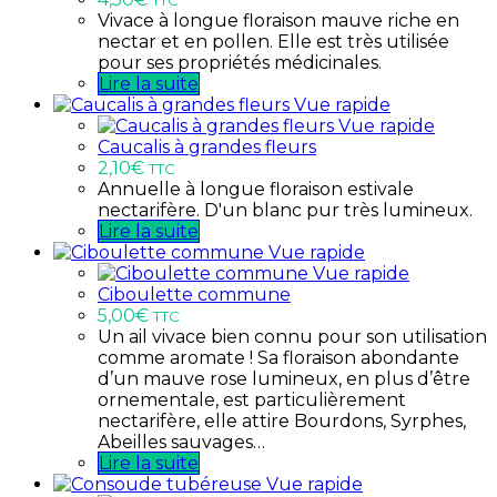
Vivace à longue floraison mauve riche en
nectar et en pollen. Elle est très utilisée
pour ses propriétés médicinales.
Lire la suite
Vue rapide
Vue rapide
Caucalis à grandes fleurs
2,10
€
TTC
Annuelle à longue floraison estivale
nectarifère. D'un blanc pur très lumineux.
Lire la suite
Vue rapide
Vue rapide
Ciboulette commune
5,00
€
TTC
Un ail vivace bien connu pour son utilisation
comme aromate ! Sa floraison abondante
d’un mauve rose lumineux, en plus d’être
ornementale, est particulièrement
nectarifère, elle attire Bourdons, Syrphes,
Abeilles sauvages…
Lire la suite
Vue rapide