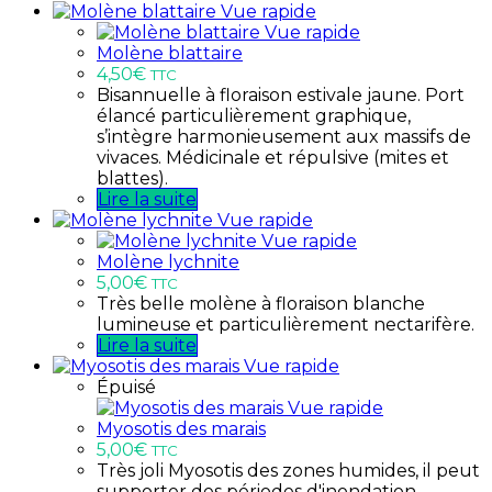
Vue rapide
Vue rapide
Molène blattaire
4,50
€
TTC
Bisannuelle à floraison estivale jaune. Port
élancé particulièrement graphique,
s’intègre harmonieusement aux massifs de
vivaces. Médicinale et répulsive (mites et
blattes).
Lire la suite
Vue rapide
Vue rapide
Molène lychnite
5,00
€
TTC
Très belle molène à floraison blanche
lumineuse et particulièrement nectarifère.
Lire la suite
Vue rapide
Épuisé
Vue rapide
Myosotis des marais
5,00
€
TTC
Très joli Myosotis des zones humides, il peut
supporter des périodes d'inondation