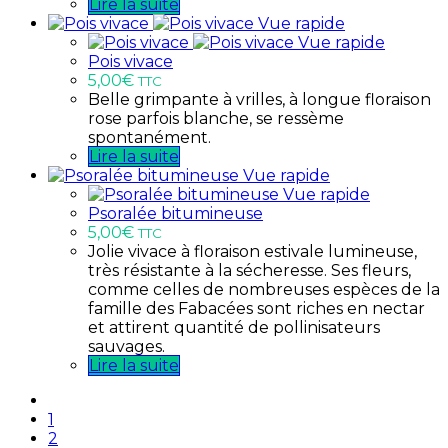
Lire la suite
Vue rapide
Vue rapide
Pois vivace
5,00
€
TTC
Belle grimpante à vrilles, à longue floraison
rose parfois blanche, se ressème
spontanément.
Lire la suite
Vue rapide
Vue rapide
Psoralée bitumineuse
5,00
€
TTC
Jolie vivace à floraison estivale lumineuse,
très résistante à la sécheresse. Ses fleurs,
comme celles de nombreuses espèces de la
famille des Fabacées sont riches en nectar
et attirent quantité de pollinisateurs
sauvages.
Lire la suite
1
2