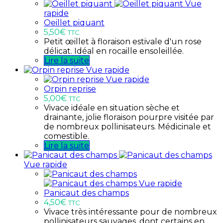
Vue
rapide
Oeillet piquant
5,50
€
TTC
Petit œillet à floraison estivale d'un rose
délicat. Idéal en rocaille ensoleillée.
Lire la suite
Vue rapide
Vue rapide
Orpin reprise
5,00
€
TTC
Vivace idéale en situation sèche et
drainante, jolie floraison pourpre visitée par
de nombreux pollinisateurs. Médicinale et
comestible.
Lire la suite
Vue rapide
Vue rapide
Panicaut des champs
4,50
€
TTC
Vivace très intéressante pour de nombreux
pollinisateurs sauvages, dont certains en