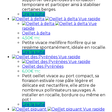
temporaire et participer ainsi à stabiliser
certaines berges.
Lire la suite
Vue rapide
Vue
rapide
Oeillet à delta
4,50
€
TTC
Petite vivace mellifère florifère qui se
ressème spontanément, idéale en rocaille.
Lire la suite
Vue rapide
Vue rapide
Oeillet des Pyrénées
6,00
€
TTC
Petit oeillet vivace au port compact, sa
floraison estivale rose pâle légère et
délicate est nectarifère, elle attire de
nombreux pollinisateurs sauvages. A
installer en rocaille, bordure ou même en
pot !
Lire la suite
Vue rapide