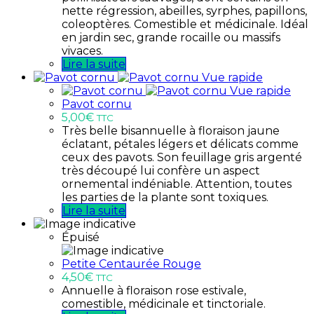
nette régression, abeilles, syrphes, papillons,
coleoptères. Comestible et médicinale. Idéal
en jardin sec, grande rocaille ou massifs
vivaces.
Lire la suite
Vue rapide
Vue rapide
Pavot cornu
5,00
€
TTC
Très belle bisannuelle à floraison jaune
éclatant, pétales légers et délicats comme
ceux des pavots. Son feuillage gris argenté
très découpé lui confère un aspect
ornemental indéniable. Attention, toutes
les parties de la plante sont toxiques.
Lire la suite
Épuisé
Petite Centaurée Rouge
4,50
€
TTC
Annuelle à floraison rose estivale,
comestible, médicinale et tinctoriale.