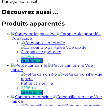
Partager sur email
Découvrez aussi ...
Produits apparentés
Vue rapide
Vue rapide
Campanule gantelée
5,00
€
TTC
Lire la suite
Vue
rapide
Vue
rapide
Petite camomille
2,10
€
TTC
Lire la suite
Vue
rapide