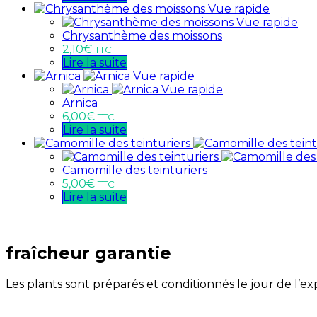
Vue rapide
Vue rapide
Chrysanthème des moissons
2,10
€
TTC
Lire la suite
Vue rapide
Vue rapide
Arnica
6,00
€
TTC
Lire la suite
Camomille des teinturiers
5,00
€
TTC
Lire la suite
fraîcheur garantie
Les plants sont préparés et conditionnés le jour de l’e