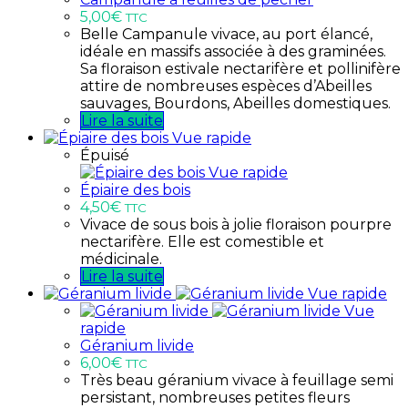
5,00
€
TTC
Belle Campanule vivace, au port élancé,
idéale en massifs associée à des graminées.
Sa floraison estivale nectarifère et pollinifère
attire de nombreuses espèces d’Abeilles
sauvages, Bourdons, Abeilles domestiques.
Lire la suite
Vue rapide
Épuisé
Vue rapide
Épiaire des bois
4,50
€
TTC
Vivace de sous bois à jolie floraison pourpre
nectarifère. Elle est comestible et
médicinale.
Lire la suite
Vue rapide
Vue
rapide
Géranium livide
6,00
€
TTC
Très beau géranium vivace à feuillage semi
persistant, nombreuses petites fleurs