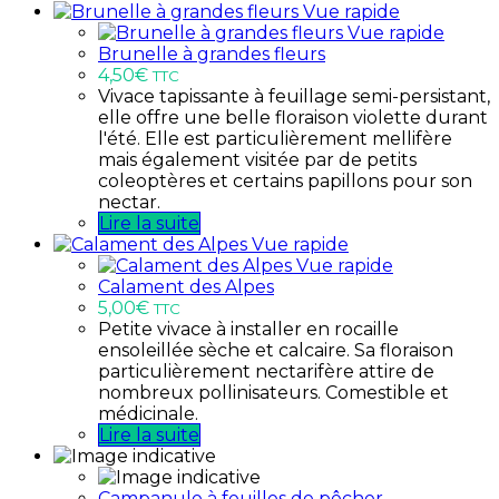
Vue rapide
Vue rapide
Brunelle à grandes fleurs
4,50
€
TTC
Vivace tapissante à feuillage semi-persistant,
elle offre une belle floraison violette durant
l'été. Elle est particulièrement mellifère
mais également visitée par de petits
coleoptères et certains papillons pour son
nectar.
Lire la suite
Vue rapide
Vue rapide
Calament des Alpes
5,00
€
TTC
Petite vivace à installer en rocaille
ensoleillée sèche et calcaire. Sa floraison
particulièrement nectarifère attire de
nombreux pollinisateurs. Comestible et
médicinale.
Lire la suite
Campanule à feuilles de pêcher