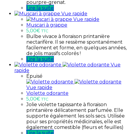
pourpre-grenat.
Lire la suite
Vue rapide
Vue rapide
Muscari à grappe
5,00
€
TTC
Bulbe vivace à floraison printanière
nectarifère. Il se ressème spontanément
facilement et forme, en quelques années,
de jolis massifs colorés !
Lire la suite
Vue
rapide
Épuisé
Vue rapide
Violette odorante
5,00
€
TTC
Jolie violette tapissante à floraison
printanière délicatement parfumée. Elle
supporte également les sols secs. Utilisée
pour ses propriétés médicinales, elle est
également comestible (fleurs et feuilles)
Lire la suite