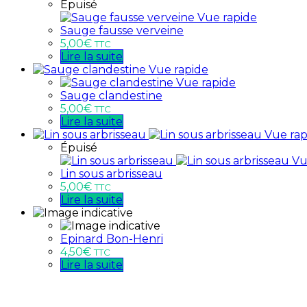
Épuisé
Vue rapide
Sauge fausse verveine
5,00
€
TTC
Lire la suite
Vue rapide
Vue rapide
Sauge clandestine
5,00
€
TTC
Lire la suite
Vue rap
Épuisé
Vu
Lin sous arbrisseau
5,00
€
TTC
Lire la suite
Epinard Bon-Henri
4,50
€
TTC
Lire la suite