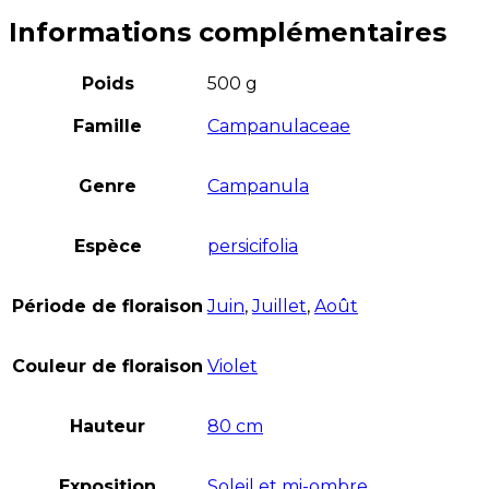
Informations complémentaires
Poids
500 g
Famille
Campanulaceae
Genre
Campanula
Espèce
persicifolia
Période de floraison
Juin
,
Juillet
,
Août
Couleur de floraison
Violet
Hauteur
80 cm
Exposition
Soleil et mi-ombre