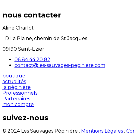
nous contacter
Aline Charlot
LD La Plaine, chemin de St Jacques
09190 Saint-Lizier
06 84 44 20 82
contact@les-sauvages-pepiniere.com
boutique
actualités
la pépinière
Professionnels
Partenaires
mon compte
suivez-nous
© 2024 Les Sauvages Pépinière .
Mentions Légales
.
Con