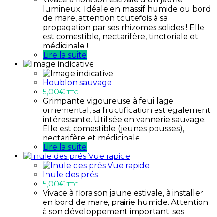
lumineux. Idéale en massif humide ou bord
de mare, attention toutefois à sa
propagation par ses rhizomes solides ! Elle
est comestible, nectarifère, tinctoriale et
médicinale !
Lire la suite
Houblon sauvage
5,00
€
TTC
Grimpante vigoureuse à feuillage
ornemental, sa fructification est également
intéressante. Utilisée en vannerie sauvage.
Elle est comestible (jeunes pousses),
nectarifère et médicinale.
Lire la suite
Vue rapide
Vue rapide
Inule des prés
5,00
€
TTC
Vivace à floraison jaune estivale, à installer
en bord de mare, prairie humide. Attention
à son développement important, ses