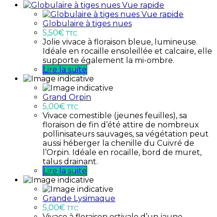
Vue rapide
Vue rapide
Globulaire à tiges nues
5,50
€
TTC
Jolie vivace à floraison bleue, lumineuse.
Idéale en rocaille ensoleillée et calcaire, elle
supporte également la mi-ombre.
Lire la suite
Grand Orpin
5,00
€
TTC
Vivace comestible (jeunes feuilles), sa
floraison de fin d’été attire de nombreux
pollinisateurs sauvages, sa végétation peut
aussi héberger la chenille du Cuivré de
l’Orpin. Idéale en rocaille, bord de muret,
talus drainant.
Lire la suite
Grande Lysimaque
5,00
€
TTC
Vivace à floraison estivale d’un jaune