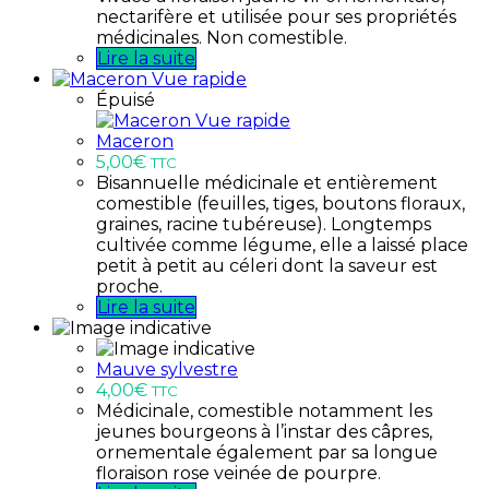
nectarifère et utilisée pour ses propriétés
médicinales. Non comestible.
Lire la suite
Vue rapide
Épuisé
Vue rapide
Maceron
5,00
€
TTC
Bisannuelle médicinale et entièrement
comestible (feuilles, tiges, boutons floraux,
graines, racine tubéreuse). Longtemps
cultivée comme légume, elle a laissé place
petit à petit au céleri dont la saveur est
proche.
Lire la suite
Mauve sylvestre
4,00
€
TTC
Médicinale, comestible notamment les
jeunes bourgeons à l’instar des câpres,
ornementale également par sa longue
floraison rose veinée de pourpre.