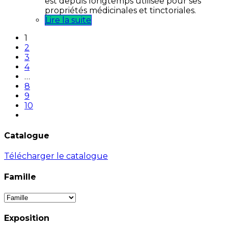
est depuis longtemps utilisée pour ses
propriétés médicinales et tinctoriales.
Lire la suite
1
2
3
4
…
8
9
10
Catalogue
Télécharger le catalogue
Famille
Exposition