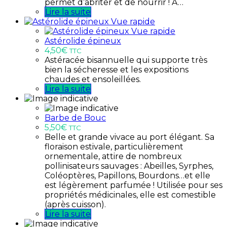
permet d’abriter et de nourrir ! A…
Lire la suite
Vue rapide
Vue rapide
Astérolide épineux
4,50
€
TTC
Astéracée bisannuelle qui supporte très
bien la sécheresse et les expositions
chaudes et ensoleillées.
Lire la suite
Barbe de Bouc
5,50
€
TTC
Belle et grande vivace au port élégant. Sa
floraison estivale, particulièrement
ornementale, attire de nombreux
pollinisateurs sauvages : Abeilles, Syrphes,
Coléoptères, Papillons, Bourdons…et elle
est légèrement parfumée ! Utilisée pour ses
propriétés médicinales, elle est comestible
(après cuisson).
Lire la suite