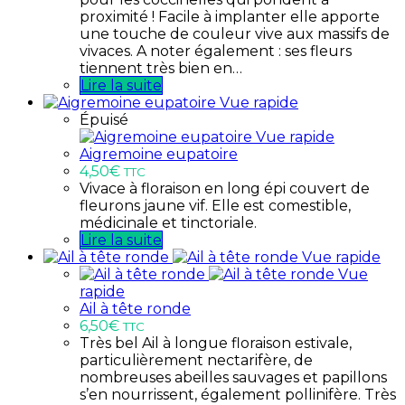
proximité ! Facile à implanter elle apporte
une touche de couleur vive aux massifs de
vivaces. A noter également : ses fleurs
tiennent très bien en…
Lire la suite
Vue rapide
Épuisé
Vue rapide
Aigremoine eupatoire
4,50
€
TTC
Vivace à floraison en long épi couvert de
fleurons jaune vif. Elle est comestible,
médicinale et tinctoriale.
Lire la suite
Vue rapide
Vue
rapide
Ail à tête ronde
6,50
€
TTC
Très bel Ail à longue floraison estivale,
particulièrement nectarifère, de
nombreuses abeilles sauvages et papillons
s’en nourrissent, également pollinifère. Très