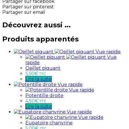
Partager sur facebook
Partager sur pinterest
Partager sur email
Découvrez aussi ...
Produits apparentés
Vue rapide
Vue
rapide
Oeillet piquant
5,50
€
TTC
Lire la suite
Vue rapide
Vue rapide
Potentille droite
4,50
€
TTC
Lire la suite
Vue rapide
Vue rapide
Eupatoire chanvrine
5,00
€
TTC