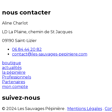
nous contacter
Aline Charlot
LD La Plaine, chemin de St Jacques
09190 Saint-Lizier
06 84 44 20 82
contact@les-sauvages-pepiniere.com
boutique
actualités
la pépinière
Professionnels
Partenaires
mon compte
suivez-nous
© 2024 Les Sauvages Pépinière .
Mentions Légales
.
Con