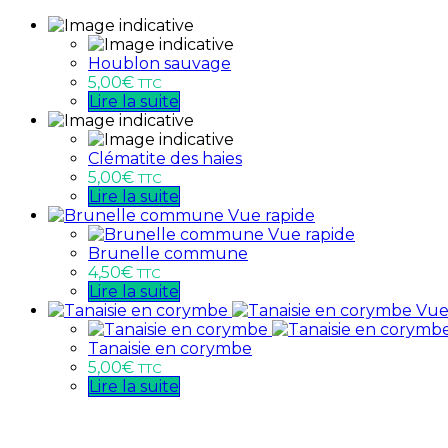
Houblon sauvage
5,00
€
TTC
Lire la suite
Clématite des haies
5,00
€
TTC
Lire la suite
Vue rapide
Vue rapide
Brunelle commune
4,50
€
TTC
Lire la suite
Vue
Tanaisie en corymbe
5,00
€
TTC
Lire la suite