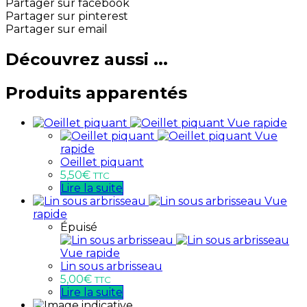
Partager sur facebook
Partager sur pinterest
Partager sur email
Découvrez aussi ...
Produits apparentés
Vue rapide
Vue
rapide
Oeillet piquant
5,50
€
TTC
Lire la suite
Vue
rapide
Épuisé
Vue rapide
Lin sous arbrisseau
5,00
€
TTC
Lire la suite