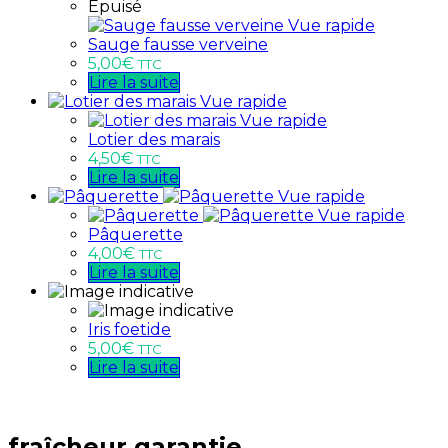
Épuisé
Vue rapide
Sauge fausse verveine
5,00
€
TTC
Lire la suite
Vue rapide
Vue rapide
Lotier des marais
4,50
€
TTC
Lire la suite
Vue rapide
Vue rapide
Pâquerette
4,00
€
TTC
Lire la suite
Iris foetide
5,00
€
TTC
Lire la suite
fraîcheur garantie