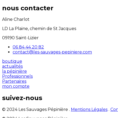
nous contacter
Aline Charlot
LD La Plaine, chemin de St Jacques
09190 Saint-Lizier
06 84 44 20 82
contact@les-sauvages-pepiniere.com
boutique
actualités
la pépinière
Professionnels
Partenaires
mon compte
suivez-nous
© 2024 Les Sauvages Pépinière .
Mentions Légales
.
Con