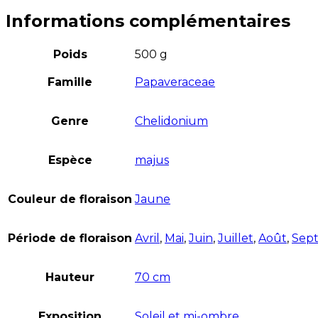
Informations complémentaires
Poids
500 g
Famille
Papaveraceae
Genre
Chelidonium
Espèce
majus
Couleur de floraison
Jaune
Période de floraison
Avril
,
Mai
,
Juin
,
Juillet
,
Août
,
Sep
Hauteur
70 cm
Exposition
Soleil et mi-ombre