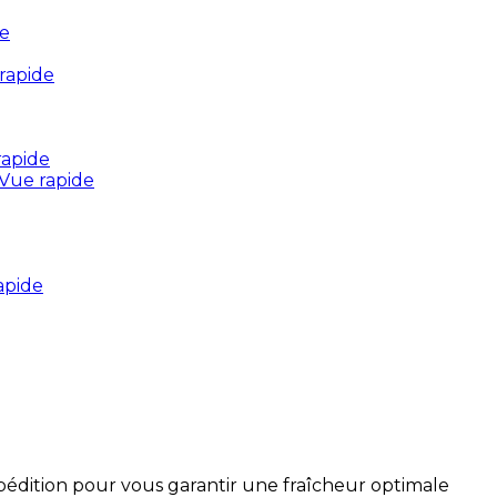
de
rapide
rapide
Vue rapide
apide
xpédition pour vous garantir une fraîcheur optimale