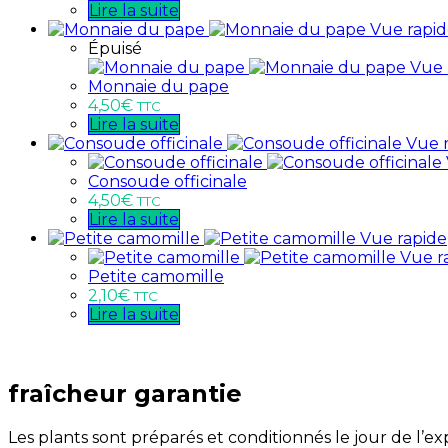
Lire la suite
Vue rapi
Épuisé
Vue 
Monnaie du pape
4,50
€
TTC
Lire la suite
Vue 
Consoude officinale
4,50
€
TTC
Lire la suite
Vue rapide
Vue r
Petite camomille
2,10
€
TTC
Lire la suite
fraîcheur garantie
Les plants sont préparés et conditionnés le jour de l’e