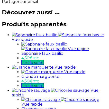
Partager sur email
Découvrez aussi ...
Produits apparentés
Vue rapide
Vue rapide
Saponaire faux basilic
4,50
€
TTC
Lire la suite
Vue rapide
Vue rapide
Grande marguerite
4,50
€
TTC
Lire la suite
Vue
rapide
Vue rapide
Chicorée sauvage